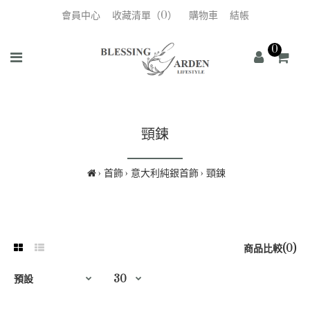
會員中心
收藏清單（0）
購物車
結帳
0
頸鍊
首飾
意大利純銀首飾
頸鍊
商品比較(0)