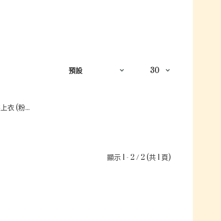
【現貨 】boom style-♡韓國男裝上衣 (粉紅色 M碼 )
顯示 1 - 2 / 2 (共 1 頁)